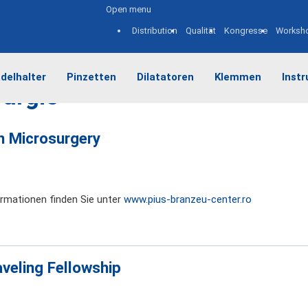
Open menu
Distribution
Qualität
Kongresse
Worksh
delhalter
Pinzetten
Dilatatoren
Klemmen
Inst
rurgie
in Microsurgery
rmationen finden Sie unter
www.pius-branzeu-center.ro
veling Fellowship