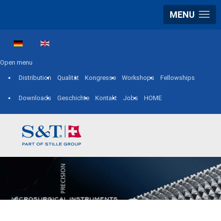
MENU
Sprache auswählen
Open menu
Distribution
Qualität
Kongresse
Workshops
Fellowships
Downloads
Geschichte
Kontakt
Jobs
HOME