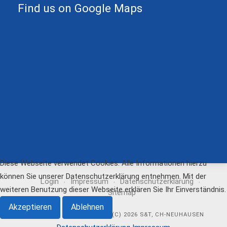
Find us on Google Maps
Diese Webseite verwendet Cookies. Alle Informationen hierzu
können Sie unserer Datenschutzerklärung entnehmen. Mit der
Login
Impressum
Datenschutzerklärung
weiteren Benutzung dieser Webseite erklären Sie Ihr Einverständnis.
Sitemap
Akzeptieren
Ablehnen
(C) 2026 S&T, CH-NEUHAUSEN