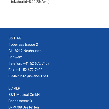
{eks}catid=8,20,28{/eks}
S&T AG
Tobelraastrasse 2
CH-8212 Neuhausen
Schweiz
Telefon: +41 52 672 7407
Fax: +41 52 672 7402
E-Mail:
info@s-and-t.net
EC REP
S&T Medical GmbH
Bachstrasse 3
D-79798 Jestetten