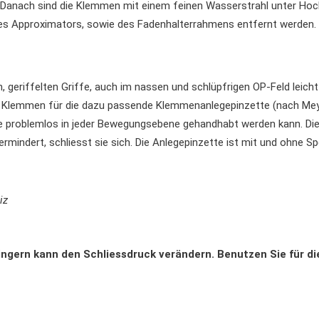
. Danach sind die Klemmen mit einem feinen Wasserstrahl unter Hoch
es Approximators, sowie des Fadenhalterrahmens entfernt werden.
n, geriffelten Griffe, auch im nassen und schlüpfrigen OP-Feld leich
r Klemmen für die dazu passende Klemmenanlegepinzette (nach Meyer
 sie problemlos in jeder Bewegungsebene gehandhabt werden kann. Die 
mindert, schliesst sie sich. Die Anlegepinzette ist mit und ohne Spe
iz
ingern kann den Schliessdruck verändern. Benutzen Sie für 