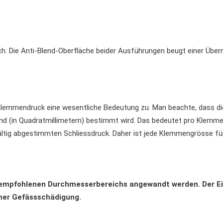
ch. Die Anti-Blend-Oberfläche beider Ausführungen beugt einer Über
emmendruck eine wesentliche Bedeutung zu. Man beachte, dass die
d (in Quadratmillimetern) bestimmt wird. Das bedeutet pro Klemme
ltig abgestimmten Schliessdruck. Daher ist jede Klemmengrösse fü
 empfohlenen Durchmesserbereichs angewandt werden. Der Ei
iner Gefässschädigung.