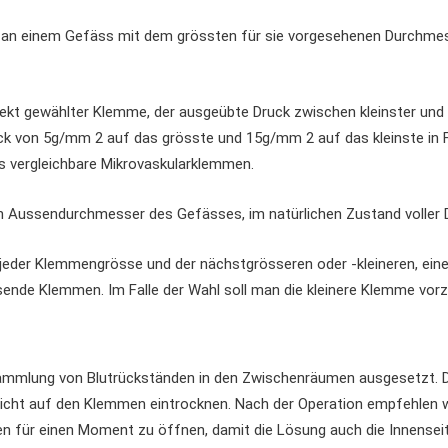
t an einem Gefäss mit dem grössten für sie vorgesehenen Durchm
korrekt gewählter Klemme, der ausgeübte Druck zwischen kleinster u
ck von 5g/mm 2 auf das grösste und 15g/mm 2 auf das kleinste in
s vergleichbare Mikrovaskularklemmen.
n Aussendurchmesser des Gefässes, im natürlichen Zustand voller D
der Klemmengrösse und der nächstgrösseren oder -kleineren, eine Ü
nde Klemmen. Im Falle der Wahl soll man die kleinere Klemme vorz
ammlung von Blutrückständen in den Zwischenräumen ausgesetzt. Du
icht auf den Klemmen eintrocknen. Nach der Operation empfehlen wi
 für einen Moment zu öffnen, damit die Lösung auch die Innenseit