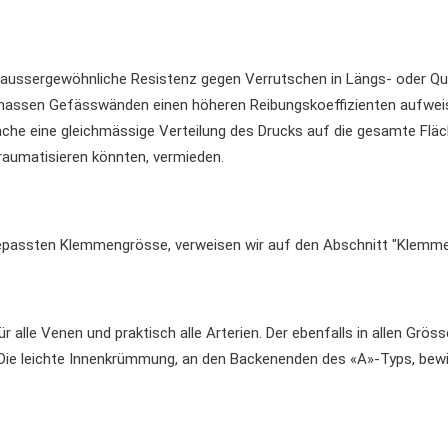
 aussergewöhnliche Resistenz gegen Verrutschen in Längs- oder Qu
an nassen Gefässwänden einen höheren Reibungskoeffizienten aufwei
fläche eine gleichmässige Verteilung des Drucks auf die gesamte F
traumatisieren könnten, vermieden.
gepassten Klemmengrösse, verweisen wir auf den Abschnitt "Klem
 alle Venen und praktisch alle Arterien. Der ebenfalls in allen Gröss
 Die leichte Innenkrümmung, an den Backenenden des «A»-Typs, bewi