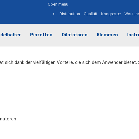
Open menu
Distribution
Qualität
Kongresse
Worksh
delhalter
Pinzetten
Dilatatoren
Klemmen
Inst
 sich dank der vielfältigen Vorteile, die sich dem Anwender bietet, 
imatoren